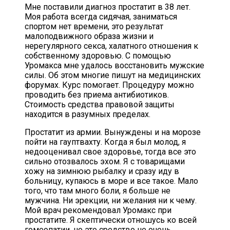
Мне поставили диагноз простатит в 38 лет.
Моя работа всегда сидячая, заниматься
спортом нет времени, это результат
малоподвижного образа жизни и
нерегулярного секса, халатного отношения к
собственному здоровью. С помощью
Уромакса мне удалось восстановить мужские
силы. Об этом многие пишут на медицинских
форумах. Курс помогает. Процедуру можно
проводить без приема антибиотиков.
Стоимость средства правовой защиты
находится в разумных пределах.
Простатит из армии. Вынуждены и на морозе
пойти на гауптвахту. Когда я был молод, я
недооценивал свое здоровье, тогда все это
сильно отозвалось эхом. Я с товарищами
хожу на зимнюю рыбалку и сразу иду в
больницу, купаюсь в море и все такое. Мало
того, что там много боли, я больше не
мужчина. Ни эрекции, ни желания ни к чему.
Мой врач рекомендовал Уромакс при
простатите. Я скептически отношусь ко всей
гомеопатии, но это средство не очень