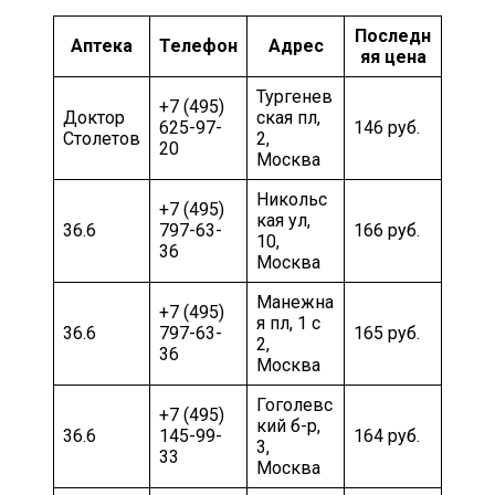
Последн
Аптека
Телефон
Адрес
яя цена
Тургенев
+7 (495)
Доктор
ская пл,
625-97-
146 руб.
Столетов
2,
20
Москва
Никольс
+7 (495)
кая ул,
36.6
797-63-
166 руб.
10,
36
Москва
Манежна
+7 (495)
я пл, 1 c
36.6
797-63-
165 руб.
2,
36
Москва
Гоголевс
+7 (495)
кий б-р,
36.6
145-99-
164 руб.
3,
33
Москва