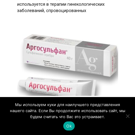
используется в терапии гинекологических
заболеваний, спровоцированных
Мазь Аргосульфан – инструкция по
Мы используем куки для наилучшего представления
нашего сайта. Если Вы продолжите использовать сайт, мы
применению и отзывы
будем считать что Вас это устраивает.
Неглубокие раны и порезы – неизменные
Ok
спутники каждого человека на протяжении
всей его жизни.