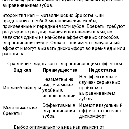
выравниванием зубов.
Второй тип кап — металлические брекеты. Они
представляют собой металлические скобы,
приклеенные к передней части зубов. Брекеты требуют
регулярного регулирования и посещения врача, но
являются одним из наиболее эффективных способов
выравнивания зубов. Однако, они имеют визуальный
эффект и могут вызвать дискомфорт во время еды или
разговора.
Сравнение видов кап с выравнивающим эффектом
Вид кап
Преимущества
Недостатки
Неэффективны в
Незаметны на
случаях серьезных
вид, съемные,
Инвизиблайнеры
проблем с
удобны в
выравниванием
использовании
зубов
Эффективны в
Имеют визуальный
Металлические
выравнивании
эффект, вызывают
брекеты
зубов
дискомфорт
Выбор оптимального вида кап зависит от