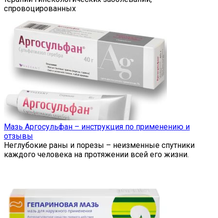
спровоцированных
Мазь Аргосульфан – инструкция по применению и
отзывы
Неглубокие раны и порезы – неизменные спутники
каждого человека на протяжении всей его жизни.