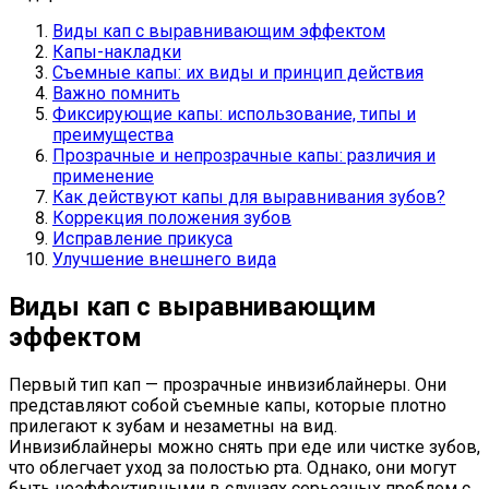
Виды кап с выравнивающим эффектом
Капы-накладки
Съемные капы: их виды и принцип действия
Важно помнить
Фиксирующие капы: использование, типы и
преимущества
Прозрачные и непрозрачные капы: различия и
применение
Как действуют капы для выравнивания зубов?
Коррекция положения зубов
Исправление прикуса
Улучшение внешнего вида
Виды кап с выравнивающим
эффектом
Первый тип кап — прозрачные инвизиблайнеры. Они
представляют собой съемные капы, которые плотно
прилегают к зубам и незаметны на вид.
Инвизиблайнеры можно снять при еде или чистке зубов,
что облегчает уход за полостью рта. Однако, они могут
быть неэффективными в случаях серьезных проблем с