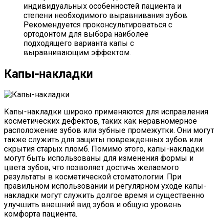
индивидуальных особенностей пациента и
степени необходимого выравнивания зубов.
Рекомендуется проконсультироваться с
ортодонтом для выбора наиболее
подходящего варианта капы с
выравнивающим эффектом.
Капы-накладки
Капы-накладки широко применяются для исправления
косметических дефектов, таких как неравномерное
расположение зубов или зубные промежутки. Они могут
также служить для защиты поврежденных зубов или
скрытия старых пломб. Помимо этого, капы-накладки
могут быть использованы для изменения формы и
цвета зубов, что позволяет достичь желаемого
результаты в косметической стоматологии. При
правильном использовании и регулярном уходе капы-
накладки могут служить долгое время и существенно
улучшить внешний вид зубов и общую уровень
комфорта пациента.