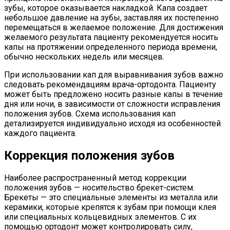
зубы, которое оказывается накладкой. Капа создает
небольшое давление на зубы, заставляя их постепенно
перемещаться в желаемое положение. Для достижения
желаемого результата пациенту рекомендуется носить
капы на протяжении определенного периода времени,
обычно нескольких недель или месяцев.
При использовании кап для выравнивания зубов важно
следовать рекомендациям врача-ортодонта. Пациенту
может быть предложено носить разные капы в течение
дня или ночи, в зависимости от сложности исправления
положения зубов. Схема использования кап
детализируется индивидуально исходя из особенностей
каждого пациента.
Коррекция положения зубов
Наиболее распространенный метод коррекции
положения зубов — носительство брекет-систем.
Брекеты — это специальные элементы из металла или
керамики, которые крепятся к зубам при помощи клея
или специальных кольцевидных элементов. С их
помощью ортодонт может контролировать силу,