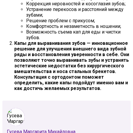
Коррекция неровностей и косоглазия зубов;
Устранение перекосов и расстояний между
зубами;
Решение проблем с прикусом;
Комфортность и незаметность в ношении;
Возможность съема кап для еды и чистки
зубов.
Капы для выравнивания зубов — инновационное
решение для улучшения внешнего вида зубной
ряды и восстановления уверенности в себе. Они
позволяют точно выравнивать зубы и устранять
эстетические недостатки без хирургического
вмешательства и носа стальных брекетов.
Консультация с ортодонтом поможет
определить, какие капы подойдут именно вам и
как достичь желаемых результатов.
Гусева Маргарита Михайловна