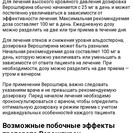
Для лечения высокого кровяного давления дозировка
Верошпирина обычно начинается с 25 мг в день и может
постепенно увеличиваться в зависимости от
эффективности лечения. Максимальная рекомендуемая
доза составляет 100 мг в день. Ежедневную дозу
можно разделить на две или три приема в течение дня.
Для лечения отеков и снижения уровня альдостерона,
дозировка Верошпирина может быть разными.
Начальная рекомендуемая доза составляет 100 мг в
день, которую можно увеличивать или уменьшать в
зависимости от ответа пациента на лечение. При
необходимости, дозу можно разделить на две приема —
утром и вечером.
При применении Верошпира, важно следовать
указаниям врача и не превышать рекомендуемую
дозировку. Перед началом лечения необходимо
проконсультироваться с врачом, чтобы определить
оптимальную дозировку и режим приема с учетом
индивидуальных особенностей каждого пациента.
Возможные побочные эффекты