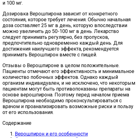
и 100 мг.
Дозировка Верошпирона зависит от конкретного
состояния, которое требует лечения. Обычно начальная
доза составляет 25 мг в день, которую впоследствии
можно увеличить до 50-100 мг в день. Лекарство
следует принимать регулярно, без пропусков,
предпочтительно одновременно каждый день. Для
достижения наилучшего эффекта, рекомендуется
принимать Верошпирон вместе с пищей.
Отзывы о Верошпироне в целом положительные.
Пациенты отмечают его эффективность и минимальное
количество побочных эффектов. Однако каждый
организм индивидуален, и не исключено, что некоторым
пациентам могут быть противопоказаны препараты на
основе верошпирона. Поэтому перед началом приема
Верошпирона необходимо проконсультироваться с
врачом и проанализировать возможные риски и пользу
от его использования.
Содержание
Верошпирон и его особенности