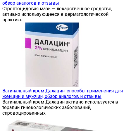
обзор аналогов и отзывы
Стрептоцидовая мазь — лекарственное средство,
активно использующееся в дерматологической
практике.
Вагинальный крем Далацин: способы применения для
женщин и мужчин, обзор аналогов и отзывы
Вагинальный крем Далацин активно используется в
терапии гинекологических заболеваний,
спровоцированных