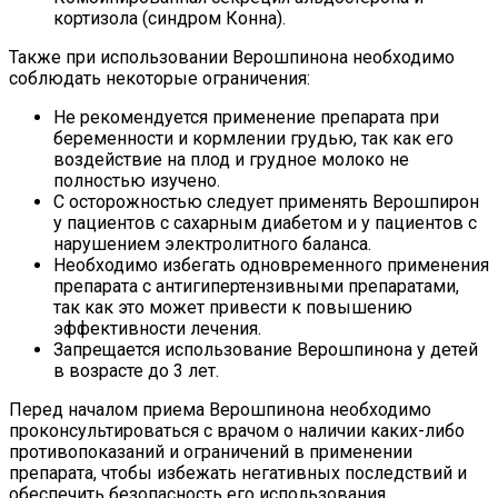
кортизола (синдром Конна).
Также при использовании Верошпинона необходимо
соблюдать некоторые ограничения:
Не рекомендуется применение препарата при
беременности и кормлении грудью, так как его
воздействие на плод и грудное молоко не
полностью изучено.
С осторожностью следует применять Верошпирон
у пациентов с сахарным диабетом и у пациентов с
нарушением электролитного баланса.
Необходимо избегать одновременного применения
препарата с антигипертензивными препаратами,
так как это может привести к повышению
эффективности лечения.
Запрещается использование Верошпинона у детей
в возрасте до 3 лет.
Перед началом приема Верошпинона необходимо
проконсультироваться с врачом о наличии каких-либо
противопоказаний и ограничений в применении
препарата, чтобы избежать негативных последствий и
обеспечить безопасность его использования.