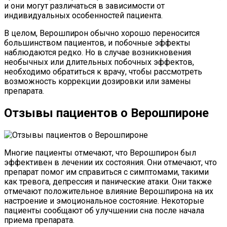
и они могут различаться в зависимости от
индивидуальных особенностей пациента.
В целом, Верошпирон обычно хорошо переносится
большинством пациентов, и побочные эффекты
наблюдаются редко. Но в случае возникновения
необычных или длительных побочных эффектов,
необходимо обратиться к врачу, чтобы рассмотреть
возможность коррекции дозировки или замены
препарата.
Отзывы пациентов о Верошпироне
Многие пациенты отмечают, что Верошпирон был
эффективен в лечении их состояния. Они отмечают, что
препарат помог им справиться с симптомами, такими
как тревога, депрессия и панические атаки. Они также
отмечают положительное влияние Верошпирона на их
настроение и эмоциональное состояние. Некоторые
пациенты сообщают об улучшении сна после начала
приема препарата.