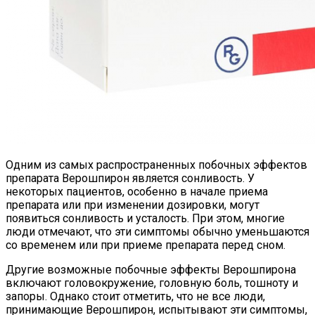
Одним из самых распространенных побочных эффектов
препарата Верошпирон является сонливость. У
некоторых пациентов, особенно в начале приема
препарата или при изменении дозировки, могут
появиться сонливость и усталость. При этом, многие
люди отмечают, что эти симптомы обычно уменьшаются
со временем или при приеме препарата перед сном.
Другие возможные побочные эффекты Верошпирона
включают головокружение, головную боль, тошноту и
запоры. Однако стоит отметить, что не все люди,
принимающие Верошпирон, испытывают эти симптомы,