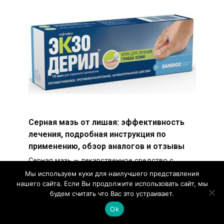
Серная мазь от лишая: эффективность
лечения, подробная инструкция по
применению, обзор аналогов и отзывы
Серная мазь — лекарственное средство с
мощными антимикробными и антисептическими
Мы используем куки для наилучшего представления
свойствами.
нашего сайта. Если Вы продолжите использовать сайт, мы
будем считать что Вас это устраивает.
Ok