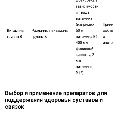
дозировка в
зависимости
от вида
витамина
(например,
Прини
Витамины
Различные витамины
50 мг
соотв
группы В
группы В
витамина В6,
с
400 мкг
инстр
фолиевой
кислоты, 2
мкг
витамина
В12)
Выбор и применение препаратов для
поддержания здоровья суставов и
связок