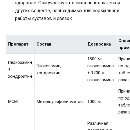
здоровье. Они участвуют в синтезе коллагена и
других веществ, необходимых для нормальной
работы суставов и связок.
Спос
Препарат
Состав
Дозировка
прим
1500 мг
Прин
Глюкозамин
Глюкозамин,
глюкозамина
по о
+
хондроитин
+ 1200 м
табле
хондроитин
глюкозамина
раза 
Прин
по о
МСМ
Метилсульфонилметан
1000 мг
табле
раза 
Различная