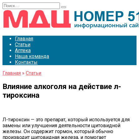
Перейти
Search
к
for:
содержанию
Главная
Статьи
Аптека
Наша команда
Контакты
Главная
»
Статьи
Влияние алкоголя на действие л-
тироксина
Л-тироксин — это препарат, который используется для
замены или улучшения деятельности щитовидной
железы. Он содержит гормон, который обычно
производит щитовидная железа, и помогает