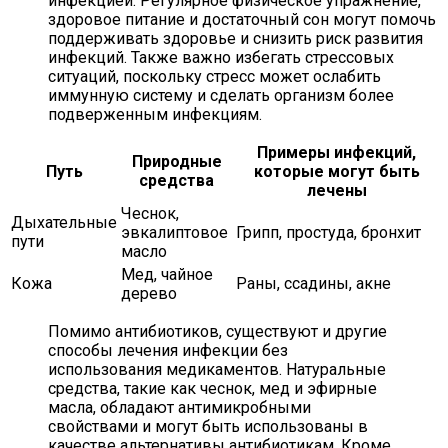
инфекцией. Регулярное физическое упражнение,
здоровое питание и достаточный сон могут помочь
поддерживать здоровье и снизить риск развития
инфекций. Также важно избегать стрессовых
ситуаций, поскольку стресс может ослабить
иммунную систему и сделать организм более
подверженным инфекциям.
Примеры инфекций,
Природные
Путь
которые могут быть
средства
лечены
Чеснок,
Дыхательные
эвкалиптовое
Грипп, простуда, бронхит
пути
масло
Мед, чайное
Кожа
Раны, ссадины, акне
дерево
Помимо антибиотиков, существуют и другие
способы лечения инфекции без
использования медикаментов. Натуральные
средства, такие как чеснок, мед и эфирные
масла, обладают антимикробными
свойствами и могут быть использованы в
качестве альтернативы антибиотикам. Кроме