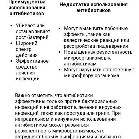
Преимущества
Недостатки использования
использования
антибиотиков
антибиотиков
Убивает или
Могут вызывать побочные
останавливает
эффекты, такие как
рост бактерий
аллергические реакции или
Широкий
расстройства пищеварения
спектр
Повышенная резистентность
действия
микроорганизмов к
Эффективное
антибиотикам
средство
Могут нарушать естественную
лечения
микрофлору организма
инфекций
Важно отметить, что антибиотики
эффективны только против бактериальных
инфекций и не работают в лечении вирусных
инфекций, таких как простуда или грипп. При
неправильном и ненужном использовании
антибиотиков может развиться
резистентность микроорганизмов, что
затрудняет борьбу с инфекциями и связано с