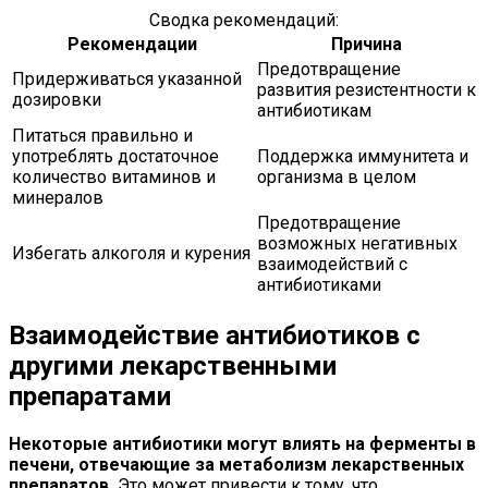
Сводка рекомендаций:
Рекомендации
Причина
Предотвращение
Придерживаться указанной
развития резистентности к
дозировки
антибиотикам
Питаться правильно и
употреблять достаточное
Поддержка иммунитета и
количество витаминов и
организма в целом
минералов
Предотвращение
возможных негативных
Избегать алкоголя и курения
взаимодействий с
антибиотиками
Взаимодействие антибиотиков с
другими лекарственными
препаратами
Некоторые антибиотики могут влиять на ферменты в
печени, отвечающие за метаболизм лекарственных
препаратов.
Это может привести к тому, что