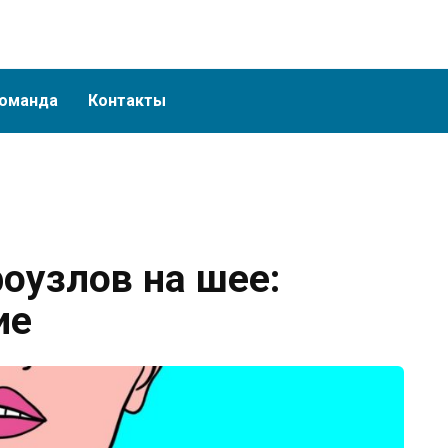
оманда
Контакты
оузлов на шее:
ие