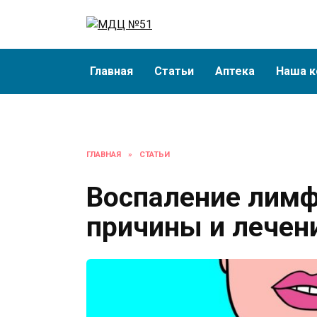
Перейти
к
содержанию
Главная
Статьи
Аптека
Наша к
ГЛАВНАЯ
»
СТАТЬИ
Воспаление лимф
причины и лечен