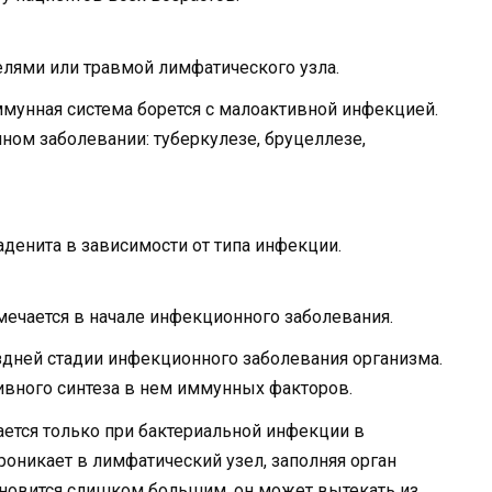
лями или травмой лимфатического узла.
ммунная система борется с малоактивной инфекцией.
ом заболевании: туберкулезе, бруцеллезе,
енита в зависимости от типа инфекции.
мечается в начале инфекционного заболевания.
здней стадии инфекционного заболевания организма.
сивного синтеза в нем иммунных факторов.
ается только при бактериальной инфекции в
роникает в лимфатический узел, заполняя орган
новится слишком большим, он может вытекать из