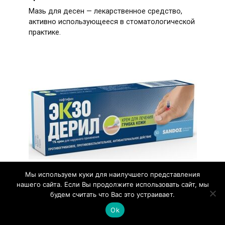
Мазь для десен — лекарственное средство,
активно использующееся в стоматологической
практике.
Мы используем куки для наилучшего представления
нашего сайта. Если Вы продолжите использовать сайт, мы
Серная мазь от лишая: эффективность
будем считать что Вас это устраивает.
лечения, подробная инструкция по
Ok
применению, обзор аналогов и отзывы