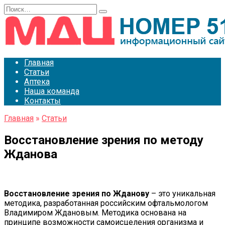
Перейти
Search
к
for:
содержанию
Главная
Статьи
Аптека
Наша команда
Контакты
Главная
»
Статьи
Восстановление зрения по методу
Жданова
Восстановление зрения по Жданову
– это уникальная
методика, разработанная российским офтальмологом
Владимиром Ждановым. Методика основана на
принципе возможности самоисцеления организма и