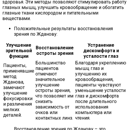
здоровья. Эти методы позволяют стимулировать работу
глазных мышц, улучшить кровообращение и обогатить
глазные ткани кислородом и питательными
веществами.
Положительные результаты восстановления
зрения по Жданову:
Улучшение
Устранение
Восстановление
зрительной
дискомфорта и
остроты зрения
функции
усталости глаз
Большинство
Благодаря укреплению
Пациенты,
пациентов
мышц глаз и
применявшие
отмечают
улучшению их
метод
значительное
кровообращения,
Жданова,
улучшение
пациенты чувствуют
замечают
остроты зрения,
уменьшение усталости
улучшение
что позволяет им
глаз и дискомфорта
фокусировки
снизить
после длительного
и различения
зависимость от
использования
мелких
очков или
компьютера или
деталей.
контактных линз.
чтения.
Восстановление зрения по Жданову – это