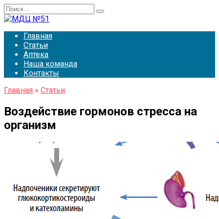
Перейти
Search
к
for:
содержанию
Главная
Статьи
Аптека
Наша команда
Контакты
Главная
»
Статьи
Воздействие гормонов стресса на
организм