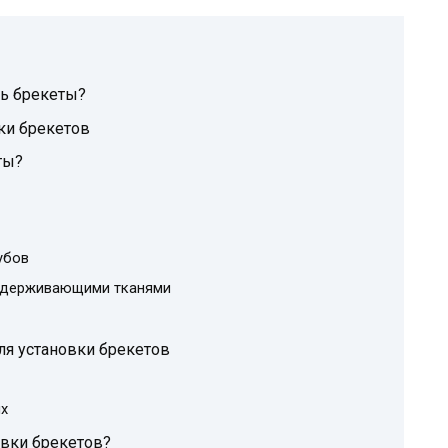
ть брекеты?
ки брекетов
ты?
убов
оддерживающими тканями
я установки брекетов
х
овки брекетов?