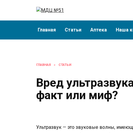
Перейти
к
содержанию
Главная
Статьи
Аптека
Наша к
ГЛАВНАЯ
»
СТАТЬИ
Вред ультразвук
факт или миф?
Ультразвук — это звуковые волны, имею