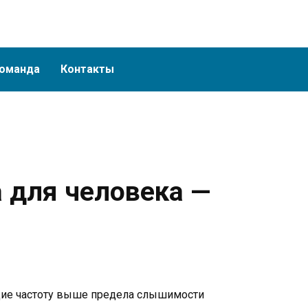
оманда
Контакты
а для человека —
щие частоту выше предела слышимости