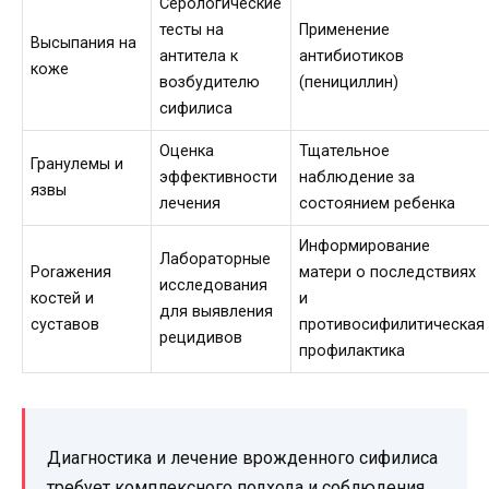
Серологические
тесты на
Применение
Высыпания на
антитела к
антибиотиков
коже
возбудителю
(пенициллин)
сифилиса
Оценка
Тщательное
Гранулемы и
эффективности
наблюдение за
язвы
лечения
состоянием ребенка
Информирование
Лабораторные
Porажения
матери о последствиях
исследования
костей и
и
для выявления
суставов
противосифилитическая
рецидивов
профилактика
Диагностика и лечение врожденного сифилиса
требует комплексного подхода и соблюдения