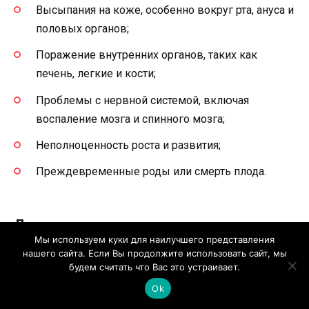
Высыпания на коже, особенно вокруг рта, ануса и
половых органов;
Поражение внутренних органов, таких как
печень, легкие и кости;
Проблемы с нервной системой, включая
воспаление мозга и спинного мозга;
Неполноценность роста и развития;
Преждевременные роды или смерть плода.
Диагностика и лечение
Мы используем куки для наилучшего представления
нашего сайта. Если Вы продолжите использовать сайт, мы
Диагностика врожденного сифилиса осуществляется
будем считать что Вас это устраивает.
на основе истории матери и ребенка, физического
Ok
обследования, анализа крови и других лабораторных