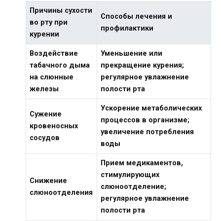
Причины сухости
Способы лечения и
во рту при
профилактики
курении
Воздействие
Уменьшение или
табачного дыма
прекращение курения;
на слюнные
регулярное увлажнение
железы
полости рта
Ускорение метаболических
Сужение
процессов в организме;
кровеносных
увеличение потребления
сосудов
воды
Прием медикаментов,
стимулирующих
Снижение
слюноотделение;
слюноотделения
регулярное увлажнение
полости рта