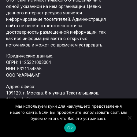
Этот сайт не имеет никакого отношения ни к
одной указанной на нем организации. Целью
данного интернет ресурса является
информирование посетителей. Администрация
сайта не несёте ответственности за
достоверность размещенной информации, так
как вся информация взята с открытых
источников и может со временем устаревать.
Юридические данные:
ОГРН: 1125321003004
ИНН: 5321154555
ООО "ФАРМА-М"
Адрес офиса:
109129, г. Москва, ​8-я улица Текстильщиков,
11с2, оф. 51
Tелефон: +7 (495) 414-30-89 доб. 51
Мы используем куки для наилучшего представления
нашего сайта. Если Вы продолжите использовать сайт, мы
Электронная почта: office@mdc51.ru
будем считать что Вас это устраивает.
Ok
Перед оказанием медицинской услуги врач
устанавливает отсутствие противопоказаний.