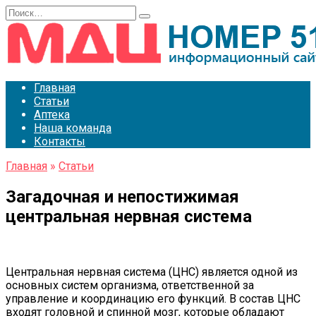
Перейти
Search
к
for:
содержанию
Главная
Статьи
Аптека
Наша команда
Контакты
Главная
»
Статьи
Загадочная и непостижимая
центральная нервная система
Центральная нервная система (ЦНС) является одной из
основных систем организма, ответственной за
управление и координацию его функций. В состав ЦНС
входят головной и спинной мозг, которые обладают