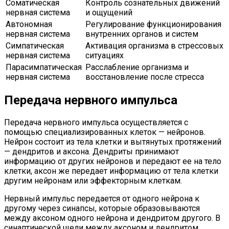
Соматическая
Контроль сознательных движений
нервная система
и ощущений
Автономная
Регулирование функционирования
нервная система
внутренних органов и систем
Симпатическая
Активация организма в стрессовых
нервная система
ситуациях
Парасимпатическая
Расслабление организма и
нервная система
восстановление после стресса
Передача нервного импульса
Передача нервного импульса осуществляется с
помощью специализированных клеток — нейронов.
Нейрон состоит из тела клетки и вытянутых протяжений
— дендритов и аксона. Дендриты принимают
информацию от других нейронов и передают ее на тело
клетки, аксон же передает информацию от тела клетки
другим нейронам или эффекторным клеткам.
Нервный импульс передается от одного нейрона к
другому через синапсы, которые образовываются
между аксоном одного нейрона и дендритом другого. В
синаптической щели между аксоном и дендритом