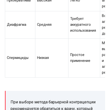
Презервативы
Высокая
Легко
алле
реак
Воз
Требует
алле
Диафрагма
Средняя
аккуратного
реак
использования
дис
Мож
вызв
Простое
раз
Спермициды
Низкая
применение
и
алле
реак
При выборе метода барьерной контрацепции
рекомендуется обратиться к врачу, который