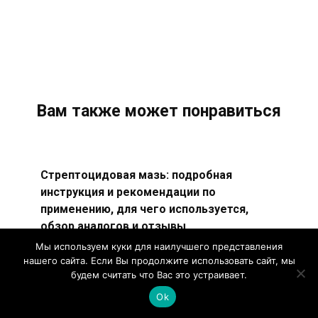
Вам также может понравиться
Стрептоцидовая мазь: подробная
инструкция и рекомендации по
применению, для чего используется,
обзор аналогов и отзывы
Стрептоцидовая мазь — лекарственное
Мы используем куки для наилучшего представления
нашего сайта. Если Вы продолжите использовать сайт, мы
средство, активно использующееся в
будем считать что Вас это устраивает.
дерматологической практике.
Ok