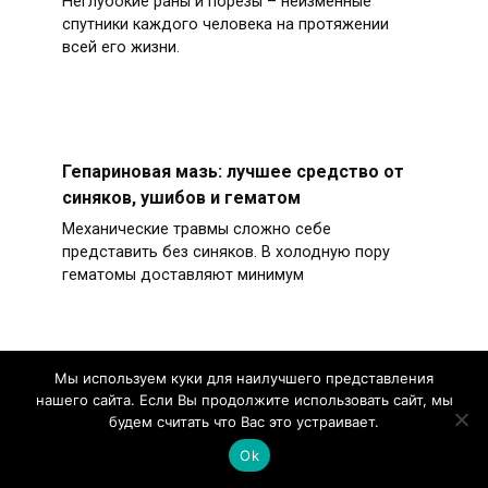
Неглубокие раны и порезы – неизменные
спутники каждого человека на протяжении
всей его жизни.
Гепариновая мазь: лучшее средство от
синяков, ушибов и гематом
Механические травмы сложно себе
представить без синяков. В холодную пору
гематомы доставляют минимум
Мы используем куки для наилучшего представления
Выбираем мазь для десен –
нашего сайта. Если Вы продолжите использовать сайт, мы
будем считать что Вас это устраивает.
эффективные средства для лечения
кровоточивости и воспаления
Ok
Мазь для десен — лекарственное средство,