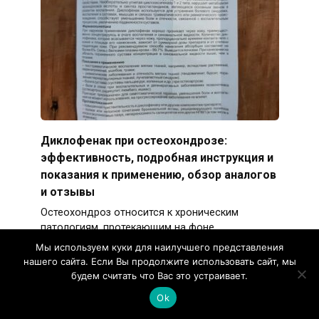
Диклофенак при остеохондрозе:
эффективность, подробная инструкция и
показания к применению, обзор аналогов
и отзывы
Остеохондроз относится к хроническим
патологиям, протекающим на фоне
дегенеративных изменений в межпозвонковых
Мы используем куки для наилучшего представления
дисках.
нашего сайта. Если Вы продолжите использовать сайт, мы
будем считать что Вас это устраивает.
Ok