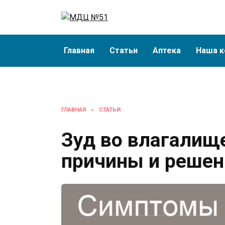
Перейти
к
содержанию
Главная
Статьи
Аптека
Наша к
ГЛАВНАЯ
»
СТАТЬИ
Зуд во влагалищ
причины и решен