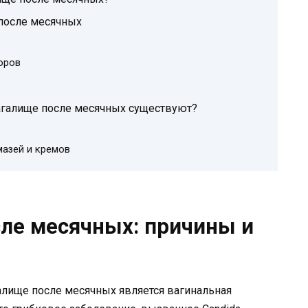
после месячных
оров
агалище после месячных существуют?
мазей и кремов
сле месячных: причины и
алище после месячных является вагинальная