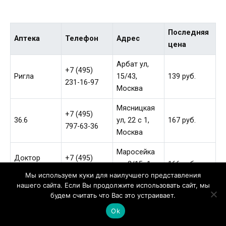
Последняя
Аптека
Телефон
Адрес
цена
Арбат ул,
+7 (495)
Ригла
15/43,
139 руб.
231-16-97
Москва
Мясницкая
+7 (495)
36.6
ул, 22 с 1,
167 руб.
797-63-36
Москва
Маросейка
Доктор
+7 (495)
ул, 2/15с1,
166 руб.
Столетов
369-3300
Мы используем куки для наилучшего представления
Москва
нашего сайта. Если Вы продолжите использовать сайт, мы
будем считать что Вас это устраивает.
Театральны
+7 (495)
36.6
й пр-д, 5 c 1,
156 руб.
Ok
692-39-11
Москва